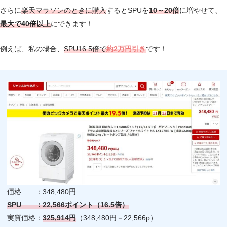
さらに
楽天マラソンのときに購入
するとSPUを
10～20倍
に増やせて、
最大で40倍以上
にできます！
例えば、私の場合、
SPU16.5倍で
約
2万円引き
です！
価格 ：348,480円
SPU ：22,566ポイント（16.5倍）
実質価格：
325,914円
（348,480円－22,566p）