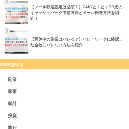
4
【メール転送設定は必須！】GMOとくとくBB光の
キャッシュバック申請方法とメール転送方法を紹
介！
5
【育休中の副業はバレる？】ハローワークに確認し
た会社にバレない方法を紹介
category
副業
家事
家計
投資
旅行