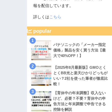
報を配信しています。
詳しくは
こちら
popular
1
パナソニックの「メーカー指定
価格」製品を安く買う方法【最
大で40%OFF！】
2
【2025年8月最新版】GMOとく
とくBB光と楽天ひかりどっちが
いい？2社を使った筆者が徹底比
較！
3
【育休中の年末調整】収入ない
けど、必要？不要？育休中の申
告方法と年末調整で申告できる
控除を解説