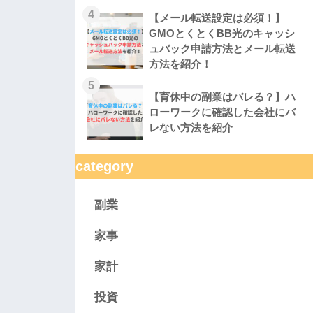
4
【メール転送設定は必須！】
GMOとくとくBB光のキャッシ
ュバック申請方法とメール転送
方法を紹介！
5
【育休中の副業はバレる？】ハ
ローワークに確認した会社にバ
レない方法を紹介
category
副業
家事
家計
投資