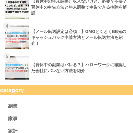
【育休中の年末調整】収入ないけど、必要？不要？
育休中の申告方法と年末調整で申告できる控除を解
説
4
【メール転送設定は必須！】GMOとくとくBB光の
キャッシュバック申請方法とメール転送方法を紹
介！
5
【育休中の副業はバレる？】ハローワークに確認し
た会社にバレない方法を紹介
category
副業
家事
家計