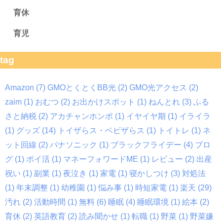
育休
育児
tag
Amazon
(7)
GMOとくとくBB光
(2)
GMO光アクセス
(2)
zaim
(1)
おむつ
(2)
お出かけスポット
(1)
ねんとれ
(3)
ふる
さと納税
(2)
アカチャンホンポ
(1)
イヤイヤ期
(1)
イライラ
(1)
グッズ
(14)
トイザらス・ベビザらス
(1)
トイトレ
(1)
ネ
ット回線
(2)
パナソニック
(1)
ブラックフライデー
(4)
ブロ
グ
(1)
ポイ活
(1)
マネーフォワードME
(1)
レビュー
(2)
出産
祝い
(1)
副業
(1)
夜泣き
(1)
家電
(1)
寝かしつけ
(3)
対処法
(1)
年末調整
(1)
幼稚園
(1)
悩み事
(1)
時短家電
(1)
楽天
(29)
汚れ
(2)
活動時間
(1)
無料
(6)
睡眠
(4)
睡眠環境
(1)
絵本
(2)
育休
(2)
英語教育
(2)
読み聞かせ
(1)
転職
(1)
野菜
(1)
野菜嫌