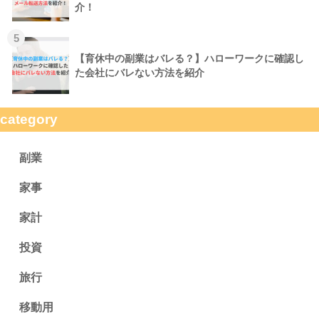
介！
5
【育休中の副業はバレる？】ハローワークに確認し
た会社にバレない方法を紹介
category
副業
家事
家計
投資
旅行
移動用