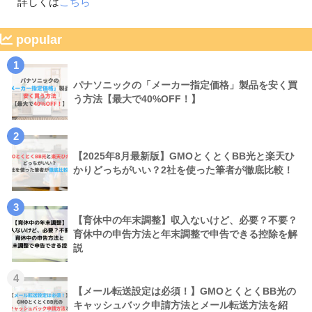
詳しくは
こちら
popular
1
パナソニックの「メーカー指定価格」製品を安く買
う方法【最大で40%OFF！】
2
【2025年8月最新版】GMOとくとくBB光と楽天ひ
かりどっちがいい？2社を使った筆者が徹底比較！
3
【育休中の年末調整】収入ないけど、必要？不要？
育休中の申告方法と年末調整で申告できる控除を解
説
4
【メール転送設定は必須！】GMOとくとくBB光の
キャッシュバック申請方法とメール転送方法を紹