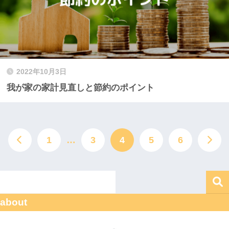
2022年10月3日
我が家の家計見直しと節約のポイント
1
…
3
4
5
6
about