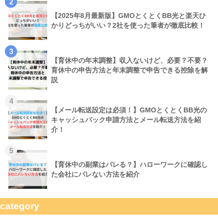
2
【2025年8月最新版】GMOとくとくBB光と楽天ひ
かりどっちがいい？2社を使った筆者が徹底比較！
3
【育休中の年末調整】収入ないけど、必要？不要？
育休中の申告方法と年末調整で申告できる控除を解
説
4
【メール転送設定は必須！】GMOとくとくBB光の
キャッシュバック申請方法とメール転送方法を紹
介！
5
【育休中の副業はバレる？】ハローワークに確認し
た会社にバレない方法を紹介
category