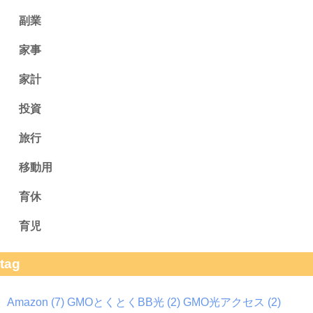
副業
家事
家計
投資
旅行
移動用
育休
育児
tag
Amazon
(7)
GMOとくとくBB光
(2)
GMO光アクセス
(2)