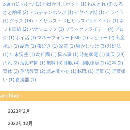
zaim
(1)
おむつ
(2)
お出かけスポット
(1)
ねんとれ
(3)
ふる
さと納税
(2)
アカチャンホンポ
(1)
イヤイヤ期
(1)
イライラ
(1)
グッズ
(14)
トイザらス・ベビザらス
(1)
トイトレ
(1)
ネ
ット回線
(2)
パナソニック
(1)
ブラックフライデー
(4)
ブロ
グ
(1)
ポイ活
(1)
マネーフォワードME
(1)
レビュー
(2)
出産
祝い
(1)
副業
(1)
夜泣き
(1)
家電
(1)
寝かしつけ
(3)
対処法
(1)
年末調整
(1)
幼稚園
(1)
悩み事
(1)
時短家電
(1)
楽天
(29)
汚れ
(2)
活動時間
(1)
無料
(6)
睡眠
(4)
睡眠環境
(1)
絵本
(2)
育休
(2)
英語教育
(2)
読み聞かせ
(1)
転職
(1)
野菜
(1)
野菜嫌
い
(1)
食洗器
(1)
archive
2023年2月
2022年12月